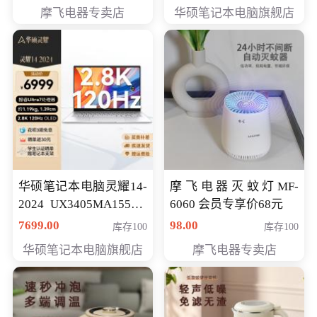
员专享价6898元
摩飞电器专卖店
华硕笔记本电脑旗舰店
华硕笔记本电脑灵耀14-
摩飞电器灭蚊灯MF-
2024 UX3405MA155夜
6060 会员专享价68元
空蓝 oled 智慧轻薄本 会
7699.00
98.00
库存100
库存100
员专享价6998元
华硕笔记本电脑旗舰店
摩飞电器专卖店