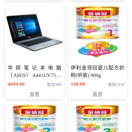
华硕笔记本电脑
伊利金领冠婴儿配方奶
（ASUS）A441UV7500
粉(听装) 900g
顽石（7代i7-7500U 4G
4099.00
198.00
库存999
库存1910
500G GT920MX 独显）
直营
直营
14英寸