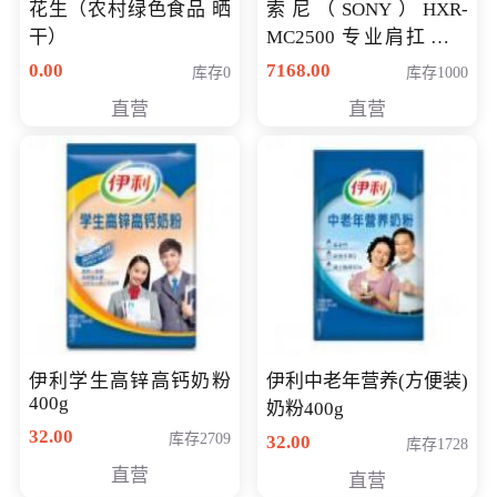
花生（农村绿色食品 晒
索尼（SONY）HXR-
干）
MC2500 专业肩扛式存
储卡全高清摄录一体机
0.00
7168.00
库存0
库存1000
婚庆 直播 团拜会 专业高
直营
直营
清入门级摄像机
伊利学生高锌高钙奶粉
伊利中老年营养(方便装)
400g
奶粉400g
32.00
库存2709
32.00
库存1728
直营
直营