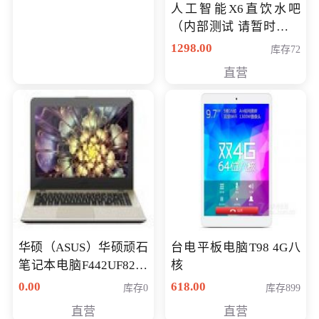
人工智能X6直饮水吧
（内部测试 请暂时不要
购买）
1298.00
库存72
直营
华硕（ASUS）华硕顽石
台电平板电脑T98 4G八
笔记本电脑F442UF8250
核
八代独显轻薄办公商务
0.00
618.00
库存0
库存899
游戏笔记本 火爆推荐
直营
直营