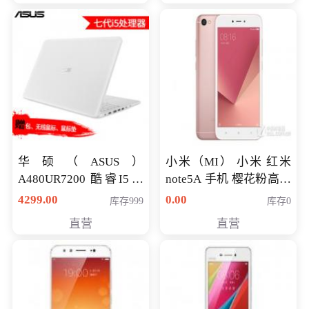
华硕（ASUS）
小米（MI） 小米 红米
A480UR7200 酷睿I5超
note5A 手机 樱花粉高配
薄学生办公游戏独显笔
版 全网通(3G+32G)
4299.00
0.00
库存999
库存0
记本电脑 金色 I5-7200
直营
直营
NV930-2G独