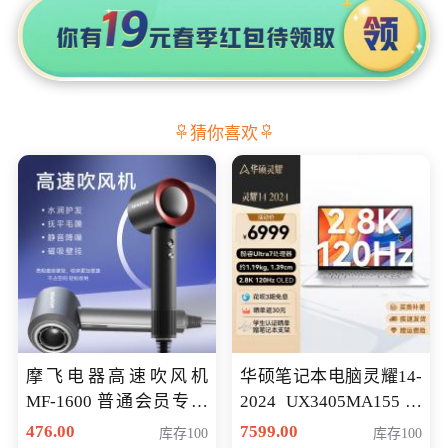
猜你喜欢
摩飞电器高速吹风机
华硕笔记本电脑灵耀14-
MF-1600 普通会员专享
2024 UX3405MA155冰
价298元
川银 oled 智慧轻薄本 会
476.00
7599.00
库存100
库存100