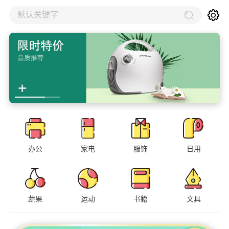
默认关键字
办公
家电
服饰
日用
蔬果
运动
书籍
文具