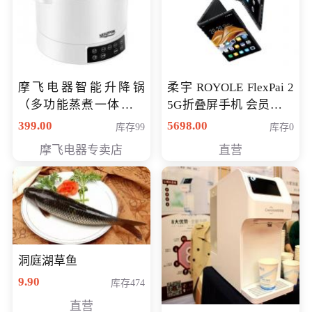
摩飞电器智能升降锅
柔宇 ROYOLE FlexPai 2
（多功能蒸煮一体锅）
5G折叠屏手机 会员专享
（智能升降养生锅） 会
购买价格 4998元
399.00
5698.00
库存99
库存0
员专享价399元
摩飞电器专卖店
直营
洞庭湖草鱼
9.90
库存474
直营