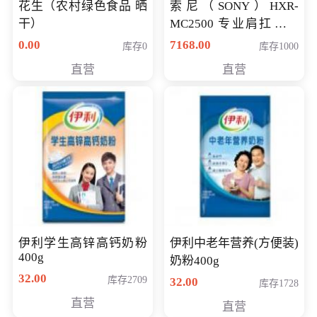
花生（农村绿色食品 晒
索尼（SONY）HXR-
干）
MC2500 专业肩扛式存
储卡全高清摄录一体机
0.00
7168.00
库存0
库存1000
婚庆 直播 团拜会 专业高
直营
直营
清入门级摄像机
伊利学生高锌高钙奶粉
伊利中老年营养(方便装)
400g
奶粉400g
32.00
库存2709
32.00
库存1728
直营
直营