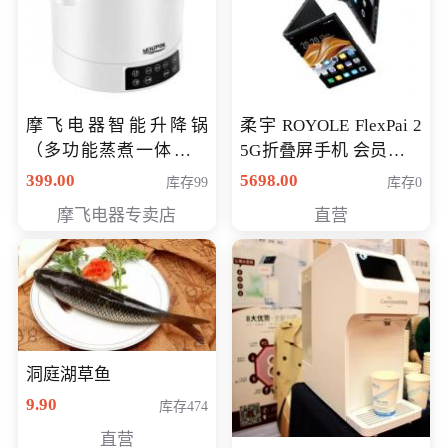
摩飞电器智能升降锅
柔宇 ROYOLE FlexPai 2
（多功能蒸煮一体锅）
5G折叠屏手机 会员专享
（智能升降养生锅） 会
购买价格 4998元
399.00
5698.00
库存99
库存0
员专享价399元
摩飞电器专卖店
直营
洞庭湖草鱼
9.90
库存474
直营