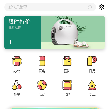
默认关键字
办公
家电
服饰
日用
蔬果
运动
书籍
文具