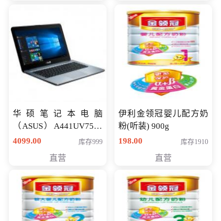
华硕笔记本电脑
伊利金领冠婴儿配方奶
（ASUS）A441UV7500
粉(听装) 900g
顽石（7代i7-7500U 4G
4099.00
198.00
库存999
库存1910
500G GT920MX 独显）
直营
直营
14英寸