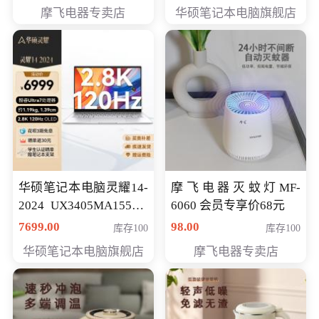
员专享价6898元
摩飞电器专卖店
华硕笔记本电脑旗舰店
华硕笔记本电脑灵耀14-
摩飞电器灭蚊灯MF-
2024 UX3405MA155夜
6060 会员专享价68元
空蓝 oled 智慧轻薄本 会
7699.00
98.00
库存100
库存100
员专享价6998元
华硕笔记本电脑旗舰店
摩飞电器专卖店