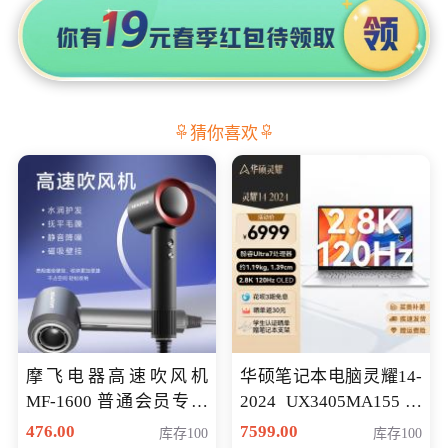
猜你喜欢
摩飞电器高速吹风机
华硕笔记本电脑灵耀14-
MF-1600 普通会员专享
2024 UX3405MA155冰
价298元
川银 oled 智慧轻薄本 会
476.00
7599.00
库存100
库存100