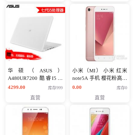
华硕（ASUS）
小米（MI） 小米 红米
A480UR7200 酷睿I5超
note5A 手机 樱花粉高配
薄学生办公游戏独显笔
版 全网通(3G+32G)
4299.00
0.00
库存999
库存0
记本电脑 金色 I5-7200
直营
直营
NV930-2G独