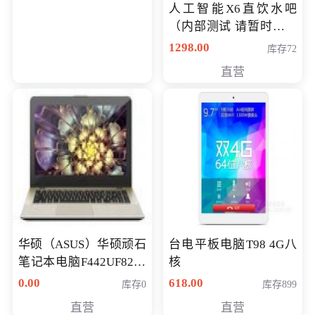
人工智能X6直饮水吧
（内部测试 请暂时不要
购买）
1298.00
库存72
直营
华硕（ASUS）华硕顽石
台电平板电脑T98 4G八
笔记本电脑F442UF8250
核
八代独显轻薄办公商务
0.00
618.00
库存0
库存899
游戏笔记本 火爆推荐
直营
直营