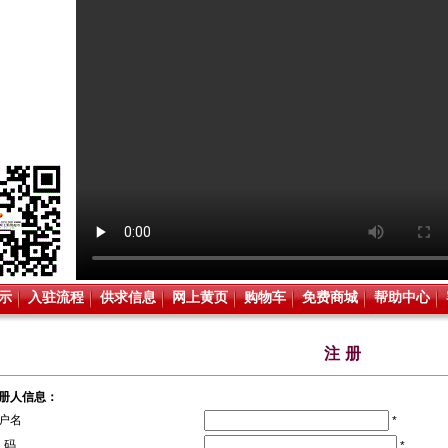
示
入驻流程
供求信息
网上黄页
购物车
免费商城
帮助中心
注册
册人信息：
户名
*
 码
*